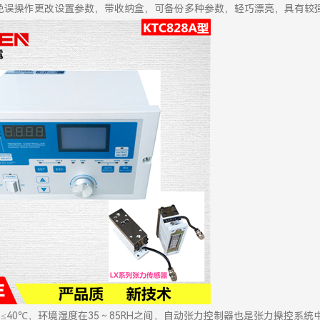
免误操作更改设置参数，带收纳盒，可备份多种参数，轻巧漂亮，具有较
≤40℃，环境湿度在35～85RH之间，自动张力控制器也是张力操控系